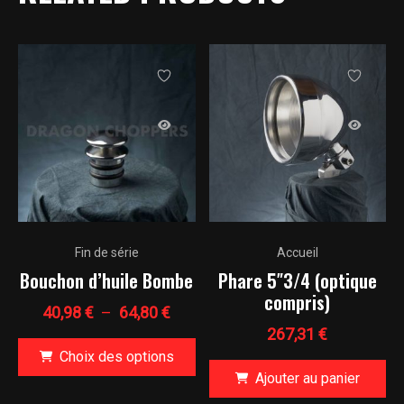
Ce
Fin de série
Accueil
produit
Bouchon d’huile Bombe
Phare 5″3/4 (optique
a
compris)
plusieurs
Plage
40,98
€
–
64,80
€
variations.
267,31
€
de
Les
Choix des options
prix :
Ajouter au panier
options
40,98 €
Ce
peuvent