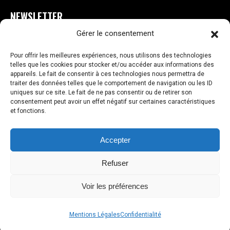
NEWSLETTER
Gérer le consentement
E
S'INSCRIRE
m
Pour offrir les meilleures expériences, nous utilisons des technologies
a
telles que les cookies pour stocker et/ou accéder aux informations des
i
appareils. Le fait de consentir à ces technologies nous permettra de
l
traiter des données telles que le comportement de navigation ou les ID
uniques sur ce site. Le fait de ne pas consentir ou de retirer son
*
consentement peut avoir un effet négatif sur certaines caractéristiques
et fonctions.
VOS AVIS
Accepter
Copyright © 2026 Dragon Choppers
Refuser
Voir les préférences
Mentions Légales
Confidentialité