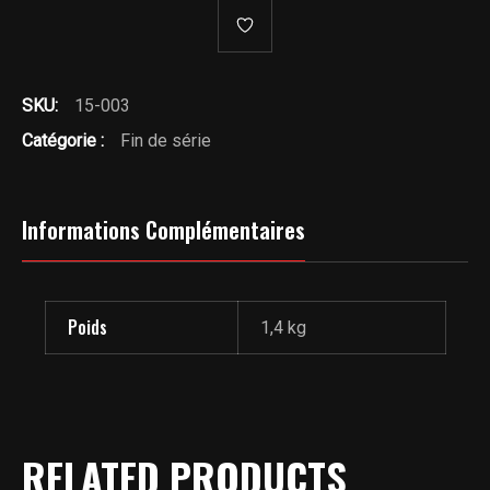
compris)
SKU:
15-003
Catégorie :
Fin de série
Informations Complémentaires
Poids
1,4 kg
RELATED PRODUCTS