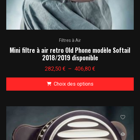
du
produit
Ce
Filtres à Air
produit
Mini filtre à air retro Old Phone modèle Softail
a
2018/2019 disponible
plusieurs
variations.
Plage
282,50
€
–
406,80
€
Les
de
Choix des options
options
prix :
peuvent
282,50 €
Ce
être
à
produit
choisies
406,80 €
a
sur
plusieurs
la
variations.
page
Les