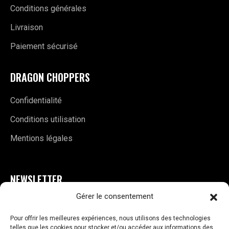
Conditions générales
Livraison
Paiement sécurisé
DRAGON CHOPPERS
Confidentialité
Conditions utilisation
Mentions légales
NEWSLETTER
Gérer le consentement
E
S'INSCRIRE
m
Pour offrir les meilleures expériences, nous utilisons des technologies
a
telles que les cookies pour stocker et/ou accéder aux informations des