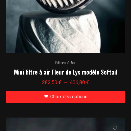
sur
la
page
du
produit
Ce
Filtres à Air
produit
Mini filtre à air Fleur de Lys modèle Softail
a
plusieurs
Plage
282,50
€
–
406,80
€
variations.
de
Les
Choix des options
prix :
options
282,50 €
Ce
peuvent
à
produit
être
406,80 €
a
choisies
plusieurs