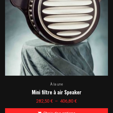
du
options
produit
peuvent
être
choisies
sur
la
page
du
produit
Ce
À la une
produit
Mini filtre à air Speaker
a
plusieurs
Plage
282,50
€
–
406,80
€
variations.
de
Les