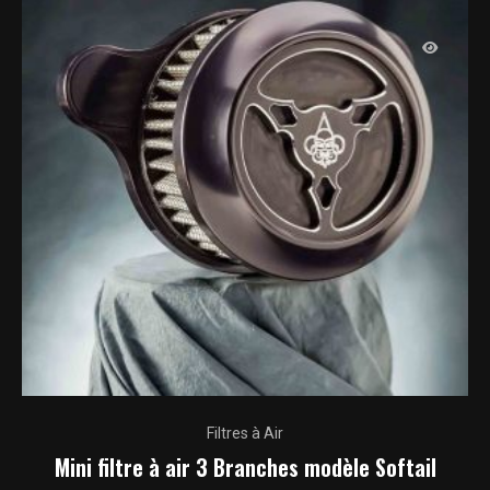
sur
variations.
la
Les
page
options
du
peuvent
produit
être
choisies
sur
la
page
du
produit
Ce
Filtres à Air
produit
Mini filtre à air 3 Branches modèle Softail
a