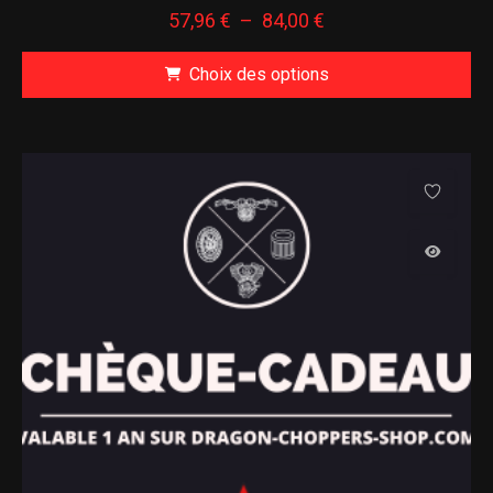
plusieurs
Plage
57,96
€
–
84,00
€
variations.
de
Les
Choix des options
prix :
options
57,96 €
Ce
peuvent
à
produit
être
84,00 €
a
choisies
plusieurs
sur
variations.
la
Les
page
options
du
peuvent
produit
être
choisies
sur
la
page