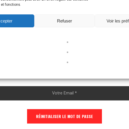
 et fonctions.
cepter
Refuser
Voir les pré
Mot De Passe Oublié ?
Veuillez saisir votre adresse électronique. Vous recevrez un
lien pour créer un nouveau mot de passe par courrier
électronique.
RÉINITIALISER LE MOT DE PASSE