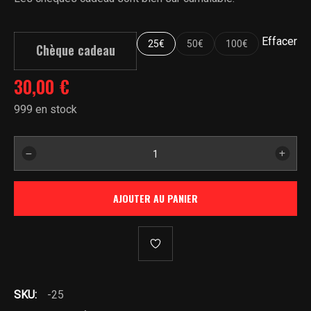
à
120,00 €
Effacer
25€
50€
100€
Chèque cadeau
30,00
€
999 en stock
quantité
de
Chèque
AJOUTER AU PANIER
Cadeau
SKU:
-25