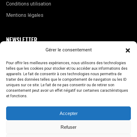
Conditions utilisation
Mentions légales
NEWSLETTER
Gérer le consentement
E
S'INSCRIRE
m
Pour offrir les meilleures expériences, nous utilisons des technologies
a
telles que les cookies pour stocker et/ou accéder aux informations des
i
appareils. Le fait de consentir à ces technologies nous permettra de
traiter des données telles que le comportement de navigation ou les ID
l
uniques sur ce site. Le fait de ne pas consentir ou de retirer son
*
consentement peut avoir un effet négatif sur certaines caractéristiques
et fonctions.
VOS AVIS
Accepter
Copyright © 2026 Dragon Choppers
Refuser