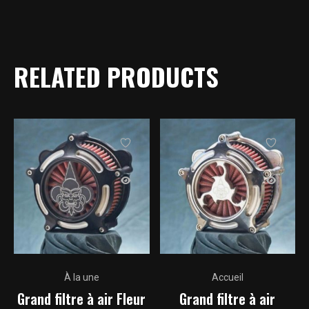
RELATED PRODUCTS
Ce
Ce
À la une
Accueil
produit
produit
Grand filtre à air Fleur
Grand filtre à air
a
a