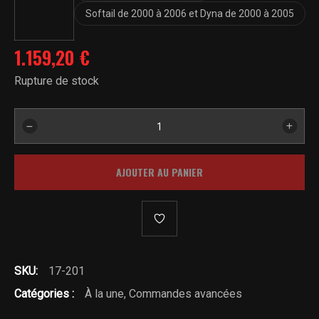
Softail de 2000 à 2006 et Dyna de 2000 à 2005
1.159,20
€
Rupture de stock
quantité
de
Commandes
AJOUTER AU PANIER
avancées
racing
SKU:
17-201
Catégories :
À la une
,
Commandes avancées