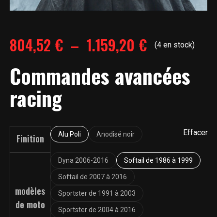
Plage
804,52
€
–
1.159,20
€
(4 en stock)
de
Commandes avancées
racing
prix :
804,52 €
Effacer
Alu Poli
Anodisé noir
Finition
à
Dyna 2006-2016
Softail de 1986 à 1999
1.159,20 €
Softail de 2007 à 2016
modèles
Sportster de 1991 à 2003
de moto
Sportster de 2004 à 2016