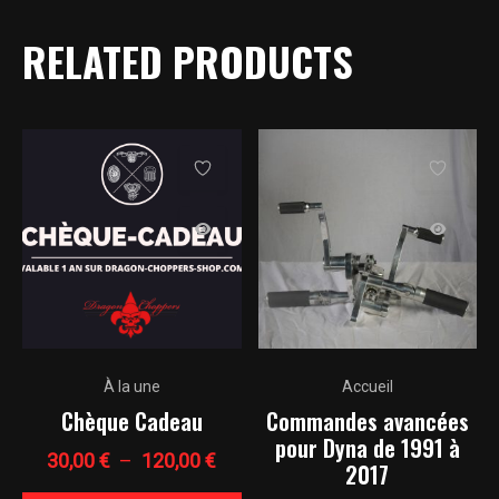
RELATED PRODUCTS
Ce
Ce
À la une
Accueil
produit
produit
Chèque Cadeau
Commandes avancées
a
a
pour Dyna de 1991 à
plusieurs
plusieurs
Plage
30,00
€
–
120,00
€
2017
variations.
variations.
de