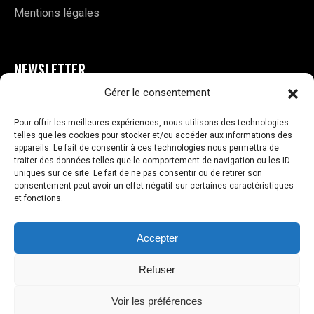
Mentions légales
NEWSLETTER
Gérer le consentement
E
S'INSCRIRE
m
Pour offrir les meilleures expériences, nous utilisons des technologies
a
telles que les cookies pour stocker et/ou accéder aux informations des
i
appareils. Le fait de consentir à ces technologies nous permettra de
l
traiter des données telles que le comportement de navigation ou les ID
uniques sur ce site. Le fait de ne pas consentir ou de retirer son
*
consentement peut avoir un effet négatif sur certaines caractéristiques
et fonctions.
VOS AVIS
Accepter
Copyright © 2026 Dragon Choppers
Refuser
Voir les préférences