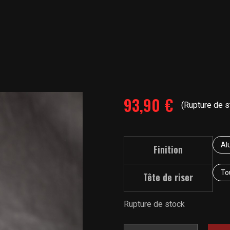
93,90
€
(Rupture de s
Alu
Finition
To
Tête de riser
Rupture de stock