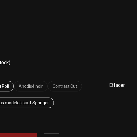
tock)
Effacer
 Poli
Anodisé noir
Contrast Cut
us modèles sauf Springer