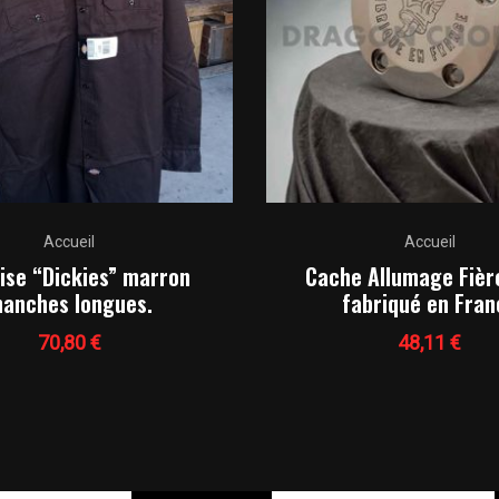
Ce
Accueil
Accueil
produit
se “Dickies” marron
Cache Allumage Fiè
a
anches longues.
fabriqué en Fran
plusieurs
variations.
70,80
€
48,11
€
Les
Ce
Ce
options
produit
produit
peuvent
a
a
être
plusieurs
plusieur
choisies
variations.
variation