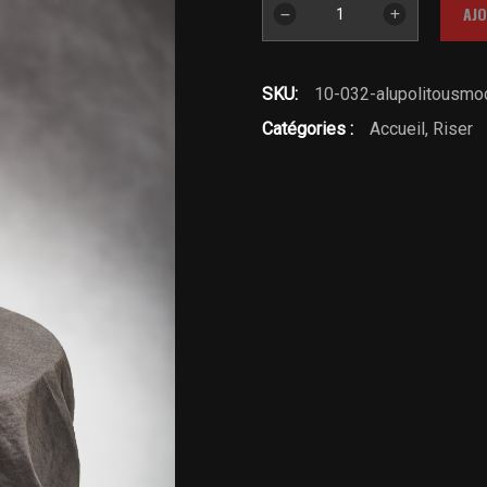
quantité
AJO
de
Flat
riser
SKU:
10-032-alupolitousmo
lisse
Catégories :
Accueil
,
Riser
(hauteur
40mm)