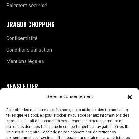
Paiement sécurisé
DRAGON CHOPPERS
Confidentialité
Conditions utilisation
Mentions légales
NEWSLETTER
Gérer le consentement
E
S'INSCRIRE
m
Pour offrir les meilleures expériences, nous utilisons des technologies
a
telles que les cookies pour stocker et/ou accéder aux informations des
i
appareils. Le fait de consentir à ces technologies nous permettra de
l
traiter des données telles que le comportement de navigation ou les ID
uniques sur ce site. Le fait de ne pas consentir ou de retirer son
*
consentement peut avoir un effet négatif sur certaines caractéristiques