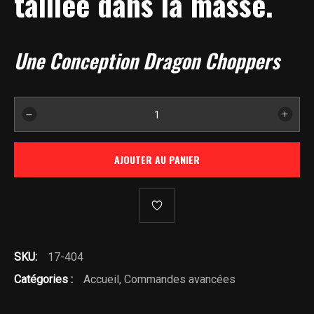
taillée dans la masse.
Une Conception Dragon Choppers
quantité
de
Commandes
AJOUTER AU PANIER
avancées
pour
Softail
Evo
1986
SKU:
17-404
à
1999
Catégories :
Accueil
,
Commandes avancées